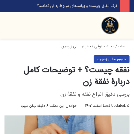
ترک انفاق چیست و پیامدهای مربوط به آن کدامند؟
خانه
/
مجله حقوقی
/
حقوق مالی زوجین
حقوق مالی زوجین
نفقه چیست؟ + توضیحات کامل
دربارۀ نفقۀ زن
بررسی دقیق انواع نفقه و نفقۀ زن
Last Updated: 5 اسفند 1403
خواندن این مطلب ۶ دقیقه زمان میبرد