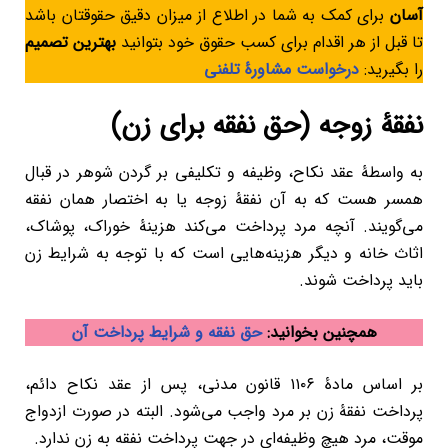
آسان
برای کمک به شما در اطلاع از میزان دقیق حقوقتان باشد
تا قبل از هر اقدام برای کسب حقوق خود بتوانید
بهترین تصمیم
را بگیر
ی
د
:
درخواست مشاورۀ تلفنی
نفقۀ زوجه (حق نفقه برای زن)
به واسطۀ عقد نکاح، وظیفه و تکلیفی بر گردن شوهر در قبال
همسر هست که به آن نفقۀ زوجه یا به اختصار همان نفقه
می‌گویند. آنچه مرد پرداخت می‌کند هزینۀ خوراک، پوشاک،
اثاث خانه و دیگر هزینه‌هایی است که با توجه به شرایط زن
باید پرداخت شوند.
همچنین بخوانید:
حق نفقه و شرایط پرداخت آن
بر اساس مادۀ ۱۱۰۶ قانون مدنی، پس از عقد نکاح دائم،
پرداخت نفقۀ زن بر مرد واجب می‌شود. البته در صورت ازدواج
موقت، مرد هیچ وظیفه‌ای در جهت پرداخت نفقه به زن ندارد.