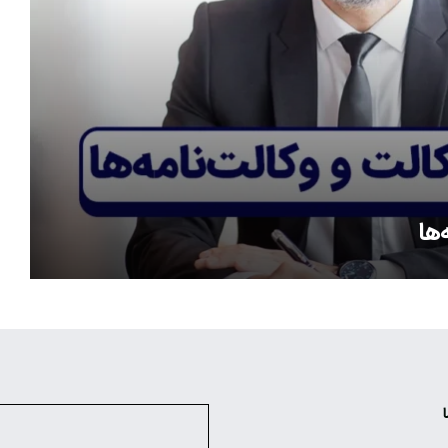
‌ها
ا