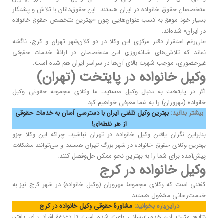
متخصصان حقوق خانواده در ایران هستند. این حقوق‌دانان با تلاش و پشتکار
بسیار خود موفق به کسب عنوان‌هایی چون «بهترین متخصص حقوق خانواده
در ایران» شده‌اند.
علی‌رغم استقرار دقتر مرکزی این وکلا در دو کلان‌شهر تهران و کرج، ناگفته
نماند که تلاش‌های شبانه‌روزی این متخصصان در ارائۀ خدمات حقوقی
غیرحضوری، موجب شهرت بالای آن‌ها در سراسر ایران هم شده است.
وکیل خانواده در پایتخت (تهران)
اگر در پایتخت به دنبال وکیل هستید، ما وکلای مجموعه حقوقی وکیل
خانواده (مهروران) را به شما معرفی خواهیم کرد.
بیشتر بدانید:
بهترین وکیل تلفنی ایران با دسترسی آسان به خدمات حقوقی
از هر نقطه‌ای!
بنابراین نگران یافتن وکیل خانواده در تهران نباشید، چراکه این وکلا جزو
بهترین وکلای حقوق خانواده در شهر بزرگ تهران هستند و می‌توانند مشکلات
پیش‌آمده برای شما را به بهترین نحو ممکن حل‌وفصل کنند.
وکیل خانواده در کرج
گفتنی است که وکلای مجموعۀ مهروران (وکیل خانواده) در شهر کرج نیز به
خدمت‌رسانی مشغول هستند.
دراین‌باره بخوانید:
مشاورۀ حقوقی وکیل خانواده در کرج
نتایج مثبت این خدمت‌رسانی باعث شده است تا دغدغۀ افراد برای یافتن