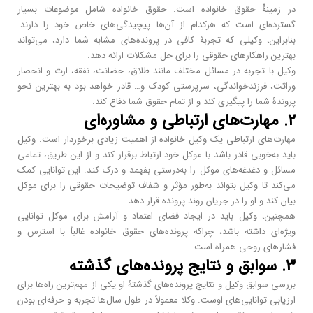
در زمینۀّ حقوق خانواده است. حقوق خانواده شامل موضوعات بسیار
گسترده‌ای است که هرکدام از آن‌ها پیچیدگی‌های خاص خود را دارند.
بنابراین، وکیلی که تجربۀ کافی در پرونده‌های مشابه شما دارد، می‌تواند
بهترین راهکارهای حقوقی را برای حل مشکلات ارائه دهد.
وکیل با تجربه در مسائل مختلف مانند طلاق، حضانت، نفقه، ارث و انحصار
وراثت، فرزندخواندگی، سرپرستی کودک و… قادر خواهد بود به بهترین نحو
پروندۀ شما را پیگیری کند و از تمام حقوق شما دفاع کند.
۲. مهارت‌های ارتباطی و مشاوره‌ای
مهارت‌های ارتباطی یک وکیل خانواده از اهمیت زیادی برخوردار است. وکیل
باید به‌خوبی قادر باشد با موکل خود ارتباط برقرار کند و از این طریق، تمامی
مسائل و دغدغه‌های موکل را به‌درستی بفهمد و درک کند. این توانایی کمک
می‌کند تا وکیل بتواند به‌طور مؤثر و شفاف توضیحات حقوقی را برای موکل
بیان کند و او را در جریان روند پرونده قرار دهد.
همچنین، وکیل باید در ایجاد فضای اعتماد و آرامش برای موکل توانایی
ویژه‌ای داشته باشد، چراکه پرونده‌های حقوق خانواده غالباً با استرس و
فشارهای روحی همراه است.
۳. سوابق و نتایج پرونده‌های گذشته
بررسی سوابق وکیل و نتایج پرونده‌های گذشتۀ او یکی از مهم‌ترین راه‌ها برای
ارزیابی توانایی‌های اوست. وکلا معمولاً در طول سال‌ها تجربه و حرفه‌ای بودن