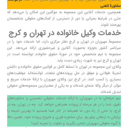
مشاورۀ تلفنی
همچنین، خدمات آنلاین این مجموعه به موکلین این امکان را می‌دهد که
حتی در شرایط بحرانی یا دور از دسترس، از کمک‌های حقوقی متخصصان
بهره‌مند شوند.
خدمات وکیل خانواده در تهران و کرج
مجموعۀ مهروران در تهران و کرج دفتر مرکزی دارد، اما خدمات خود را در
سرتاسر کشور به‌ویژه به‌صورت آنلاین و غیرحضوری ارائه می‌دهد. این
مجموعه با تیم متخصص خود در حوزۀ حقوق خانواده، توانسته است در
تهران و کرج نیز به شهرت زیادی دست یابد.
وکلای این مجموعه در تهران با تسلط کامل بر قوانین حقوق خانواده و داشتن
تجربۀ طولانی و موفق در حل پرونده‌های متعدد، توانسته‌اند موفقیت‌های
بسیاری را کسب کنند. در کرج نیز، وکلای مهروران با ارائۀ خدمات سریع و
مؤثر، از دیگر وکلا متمایز شده‌اند و به یکی از معتبرترین مجموعه‌های حقوقی
تبدیل شده‌اند.
تیم حرفه‌ای ما در مهروران، با ارائه خدمات حقوقی تضمینی و مشاوره‌های
دقیق، شما را در هر مرحله از پرونده همراهی خواهد کرد. چه در تهران، چه در
کرج، یا حتی از راه دور، ما همیشه در کنار شما هستیم تا بهترین نتیجه را
برایتان به ارمغان بیاوریم. برای مشاوره فوری و شروع پرونده خود، همین حالا
با گروه حقوقی مهروران تماس بگیرید و تفاوت را تجربه کنید!