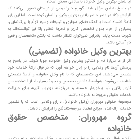
آیا یافتن بهترین وکیل خانواده به‌سادگی ممکن است؟!
در پاسخ به این سؤال باید بگوییم خیر! برخی از دوستان تصور می‌کنند که
افزایش وکلا در عصر حاضر یافتن بهترین وکیل را آسان کرده است‌، اما این باور
کاملاً اشتباه است! با کمک فضای مجازی و تبلیغات وسیع توأم با بزرگ‌نمایی،
بسیاری از افراد بدون تخصص کاری و تجربۀ شغلی بالا نیز توانسته‌اند به
شهرت دست یابند. بنابراین نمی‌توان انتظار داشت که یافتن متخصصان واقعی
کار آسانی باشد.
بهترین وکیل خانواده (تضمینی)
اگر از ما دربارۀ نام و نشانی بهترین وکیل خانواده جویا شوند، در پاسخ به
پرسش آن‌ها نام وکلایی را بر زبان خواهم آورد که در قبال ارائۀ خدمات خود
تضمین می‌دهند. این متخصصان که با نام وکیل خانواده و کاملاً تضمینی
شناخته می‌شوند، به‌واسطۀ داشتن تخصص و تجربۀ بسیار بالا از اعتمادبه‌نفس
کاری بالایی نیز برخوردار هستند و می‌توانند بهترین گزینه برای دریافت
خدمات حقوقی مربوط به خانواده باشند.
مجموعۀ حقوقی مهروران (وکیل خانواده)، دارای وکلایی است که با تضمین
خدمات ارائه‌شده، میزان اعتماد مراجعه‌کنندگان را افزایش داده‌اند.
گروه مهروران: متخصص حقوق
خانواده
وکلای فعال در مجموعۀ حقوقی و تخصصی وکیل خانواده، جزو بهترین