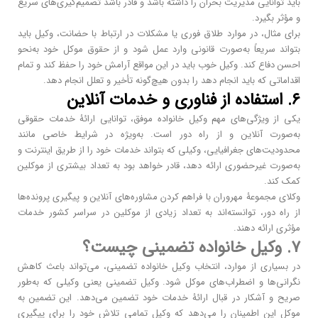
باید توانایی مدیریت بحران را داشته باشد و قادر باشد تصمیم‌گیری‌های سریع
و مؤثر بگیرد.
برای مثال، در موارد طلاق فوری یا مشکلات در ارتباط با حضانت، وکیل باید
بتواند سریعاً به‌صورت قانونی وارد عمل شود و از حقوق موکل خود به‌نحو
احسن دفاع کند. وکیل خوب باید در این مواقع آرامش خود را حفظ کند و تمام
اقداماتی که باید انجام دهد را بدون هیچ‌گونه تأخیر و تعلل انجام دهد.
۶. استفاده از فناوری و خدمات آنلاین
یکی از ویژگی‌های مهم وکیل خانواده موفق، توانایی ارائۀ خدمات حقوقی
به‌صورت آنلاین و از راه دور است. به‌ویژه در شرایط خاصی مانند
محدودیت‌های جغرافیایی، وکیلی که بتواند خدمات خود را از طریق اینترنت و
به‌صورت غیرحضوری ارائه دهد، قادر خواهد بود به تعداد بیشتری از موکلین
کمک کند.
وکلای مجموعۀ مهروران با فراهم کردن مشاوره‌های آنلاین و پیگیری پرونده‌ها
از راه دور، توانسته‌اند به تعداد زیادی از موکلین در سراسر کشور خدمات
مؤثری ارائه دهند.
۷. وکیل خانواده تضمینی چیست؟
در بسیاری از موارد، انتخاب وکیل خانواده تضمینی، می‌تواند باعث کاهش
نگرانی‌ها و اضطراب‌های موکل شود. وکیل تضمینی یعنی وکیلی که به‌طور
صریح و آشکار در قبال ارائۀ خدمات خود تضمین می‌دهد. این تضمین به
موکل این اطمینان را می‌دهد که وکیل تمامی تلاش خود را برای پیگیری