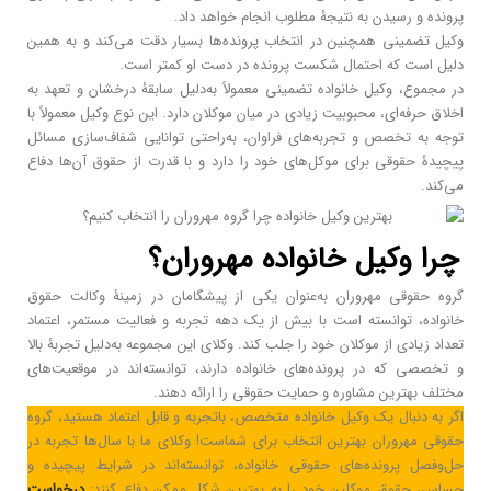
پرونده و رسیدن به نتیجۀ مطلوب انجام خواهد داد.
وکیل تضمینی همچنین در انتخاب پرونده‌ها بسیار دقت می‌کند و به همین
دلیل است که احتمال شکست پرونده در دست او کمتر است.
در مجموع، وکیل خانواده تضمینی معمولاً به‌دلیل سابقۀ درخشان و تعهد به
اخلاق حرفه‌ای، محبوبیت زیادی در میان موکلان دارد. این نوع وکیل معمولاً با
توجه به تخصص و تجربه‌های فراوان، به‌راحتی توانایی شفاف‌سازی مسائل
پیچیدۀ حقوقی برای موکل‌های خود را دارد و با قدرت از حقوق آن‌ها دفاع
می‌کند.
چرا وکیل خانواده مهروران؟
گروه حقوقی مهروران به‌عنوان یکی از پیشگامان در زمینۀ وکالت حقوق
خانواده، توانسته است با بیش از یک دهه تجربه و فعالیت مستمر، اعتماد
تعداد زیادی از موکلان خود را جلب کند. وکلای این مجموعه به‌دلیل تجربۀ بالا
و تخصصی که در پرونده‌های خانواده دارند، توانسته‌اند در موقعیت‌های
مختلف بهترین مشاوره و حمایت حقوقی را ارائه دهند.
اگر به دنبال یک وکیل خانواده متخصص، باتجربه و قابل اعتماد هستید، گروه
حقوقی مهروران بهترین انتخاب برای شماست! وکلای ما با سال‌ها تجربه در
حل‌وفصل پرونده‌های حقوقی خانواده، توانسته‌اند در شرایط پیچیده و
حساس، حقوق موکلین خود را به بهترین شکل ممکن دفاع کنند:
درخواست