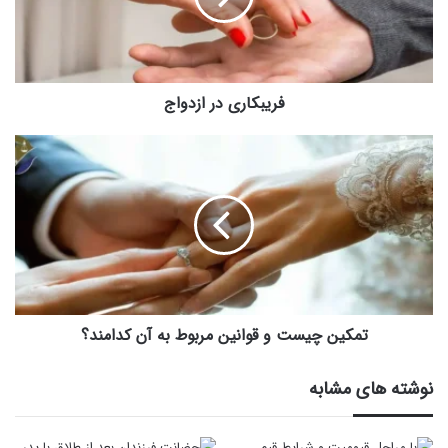
فریبکاری در ازدواج
تمکین
چیست
و
قوانین
مربوط
به
آن
کدامند؟
تمکین چیست و قوانین مربوط به آن کدامند؟
نوشته های مشابه