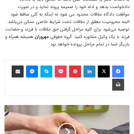
دادخواست بدهد و ادله خود را ضمیمه پروند نماید و در صورت
موافقت دادگاه ملاقات محدود می شود نه اینکه به کلی ساقط شود.
البته محرومیت مطلق از ملاقات تحت شرایط خاصی ممکن می‌باشد.
توصیه می‌شود برای کلیه مراحل گرفتن حق ملاقات با فرزند و حضانت
فرزند با یک وکیل مشاوره کنید. گروه حقوقی
مهروران
همیشه همراه و
یاریگر شما در تمام مراحل پرونده خواهد بود.
فیس بوک
X
لینکدین
‫پین‌ترست
پاکت
Skype
Messenger
اشتراک گذاری از طریق ایمیل
چاپ
فریبکاری
در
ازدواج