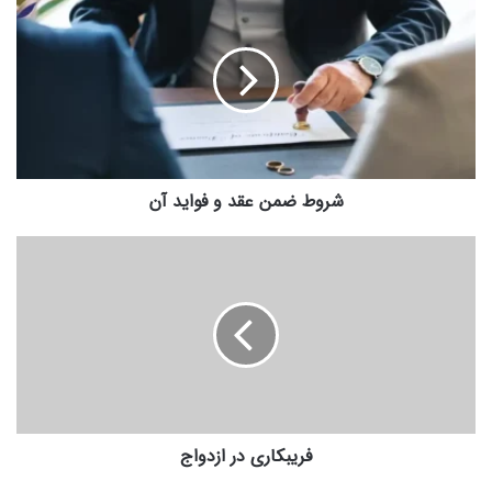
ضمن
عقد
و
فواید
آن
شروط ضمن عقد و فواید آن
فریبکاری
در
ازدواج
فریبکاری در ازدواج