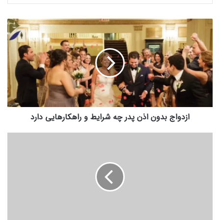
ازدواج
بدون
اذن
پدر
چه
شرایط
و
راهکارهایی
دارد
ازدواج بدون اذن پدر چه شرایط و راهکارهایی دارد
اجرت
المثل
زن
چیست
و
در
چه
شرایطی
به