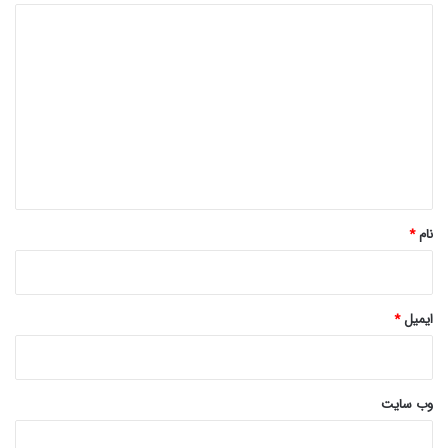
د
ی
د
گ
ا
ه
*
نام
*
ایمیل
*
وب‌ سایت