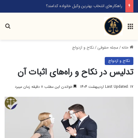
راهکارهای انتخاب بهترین وکیل خانواده کدامند؟
منو
جس
خانه
/
مجله حقوقی
/
نکاح و ازدواج
نکاح و ازدواج
تدلیس در نکاح و راه‌های اثبات آن
Last Updated: 17 اردیبهشت 1404
خواندن این مطلب ۸ دقیقه زمان میبرد