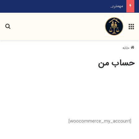
مهمترین دعاوی خانوادگی ناشی از ازدواج کدامند؟
خانه
حساب من
[woocommerce_my_account]